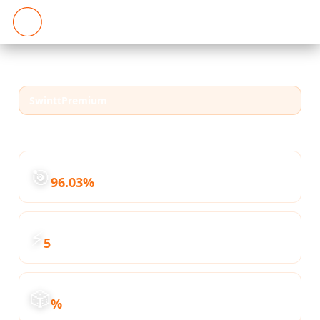
SwinttPremium
MAX THE WINNER
RTP
🎯
96.03%
ВОЛАТИЛЬНОСТЬ
⚡
5
ЧАСТОТА ВЫИГРЫША
🎲
%