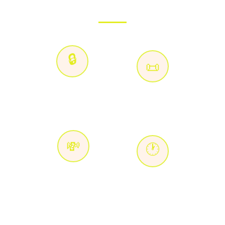
которой можно доверять
🔒
📜
SSL-
Лицензированный
шифрование
оператор
данных
💸
🕐
Быстрый вывод
Поддержка 24/7
средств