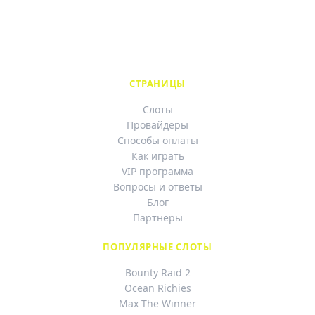
СТРАНИЦЫ
Слоты
Провайдеры
Способы оплаты
Как играть
VIP программа
Вопросы и ответы
Блог
Партнёры
ПОПУЛЯРНЫЕ СЛОТЫ
Bounty Raid 2
Ocean Richies
Max The Winner