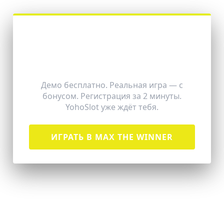
ЗАПУСТИ MAX THE WINNER
ПРЯМО СЕЙЧАС
Демо бесплатно. Реальная игра — с
бонусом. Регистрация за 2 минуты.
YohoSlot уже ждёт тебя.
ИГРАТЬ В MAX THE WINNER