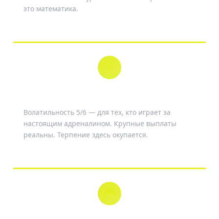
это математика.
⚡
Высокая волатильность
Волатильность 5/6 — для тех, кто играет за
настоящим адреналином. Крупные выплаты
реальны. Терпение здесь окупается.
🎮