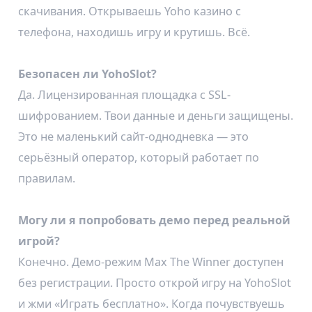
скачивания. Открываешь Yoho казино с
телефона, находишь игру и крутишь. Всё.
Безопасен ли YohoSlot?
Да. Лицензированная площадка с SSL-
шифрованием. Твои данные и деньги защищены.
Это не маленький сайт-однодневка — это
серьёзный оператор, который работает по
правилам.
Могу ли я попробовать демо перед реальной
игрой?
Конечно. Демо-режим Max The Winner доступен
без регистрации. Просто открой игру на YohoSlot
и жми «Играть бесплатно». Когда почувствуешь