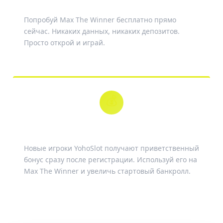
Демо без регистрации
Попробуй Max The Winner бесплатно прямо
сейчас. Никаких данных, никаких депозитов.
Просто открой и играй.
💰
Бонус с первого депозита
Новые игроки YohoSlot получают приветственный
бонус сразу после регистрации. Используй его на
Max The Winner и увеличь стартовый банкролл.