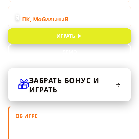
ПЛАТФОРМЫ
📱
ПК, Мобильный
ИГРАТЬ
ДЕМО
ЗАБРАТЬ БОНУС И
🎁
ИГРАТЬ
ОБ ИГРЕ
Max The Winner — слот от SwinttPremium с
высокой волатильностью уровня 5/6 и RTP