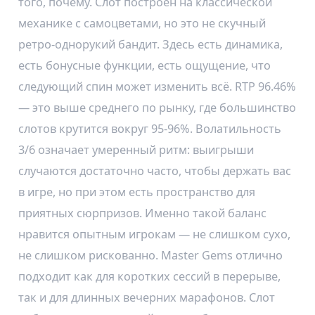
того, почему. Слот построен на классической
механике с самоцветами, но это не скучный
ретро-однорукий бандит. Здесь есть динамика,
есть бонусные функции, есть ощущение, что
следующий спин может изменить всё. RTP 96.46%
— это выше среднего по рынку, где большинство
слотов крутится вокруг 95-96%. Волатильность
3/6 означает умеренный ритм: выигрыши
случаются достаточно часто, чтобы держать вас
в игре, но при этом есть пространство для
приятных сюрпризов. Именно такой баланс
нравится опытным игрокам — не слишком сухо,
не слишком рискованно. Master Gems отлично
подходит как для коротких сессий в перерыве,
так и для длинных вечерних марафонов. Слот