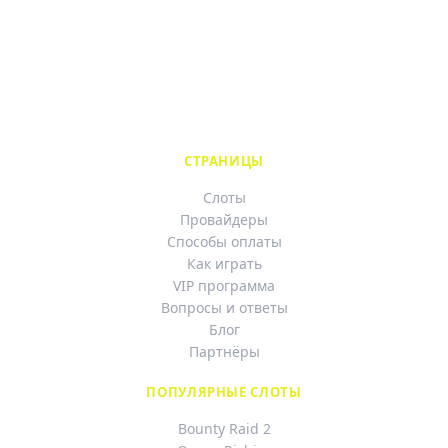
СТРАНИЦЫ
Слоты
Провайдеры
Способы оплаты
Как играть
VIP программа
Вопросы и ответы
Блог
Партнёры
ПОПУЛЯРНЫЕ СЛОТЫ
Bounty Raid 2