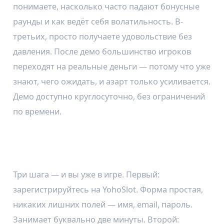
понимаете, насколько часто падают бонусные
раунды и как ведёт себя волатильность. В-
третьих, просто получаете удовольствие без
давления. После демо большинство игроков
переходят на реальные деньги — потому что уже
знают, чего ожидать, и азарт только усиливается.
Демо доступно круглосуточно, без ограничений
по времени.
Как начать играть в Master Gems на
реальные деньги
Три шага — и вы уже в игре. Первый:
зарегистрируйтесь на YohoSlot. Форма простая,
никаких лишних полей — имя, email, пароль.
Занимает буквально две минуты. Второй: